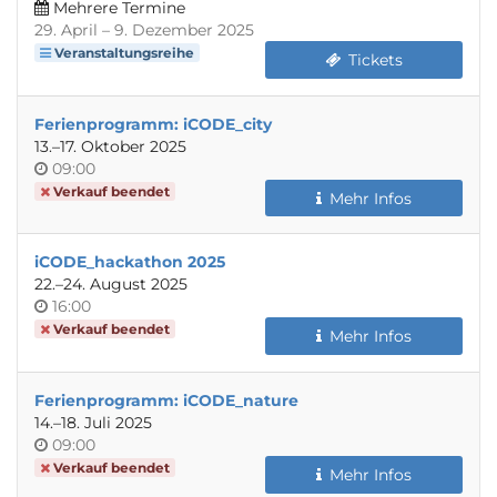
Mehrere Termine
bis
29. April
–
9. Dezember 2025
Veranstaltungsreihe
Tickets
Ferienprogramm: iCODE_city
bis
13.
–
17. Oktober 2025
Uhrzeit
09:00
Verkauf beendet
Mehr Infos
iCODE_hackathon 2025
bis
22.
–
24. August 2025
Uhrzeit
16:00
Verkauf beendet
Mehr Infos
Ferienprogramm: iCODE_nature
bis
14.
–
18. Juli 2025
Uhrzeit
09:00
Verkauf beendet
Mehr Infos