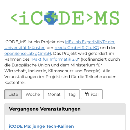
Zum
iCODE_MS
Haupt-
Inhalt
springen
iCODE_MS ist ein Projekt des
MExLab ExperiMINTe der
Universität Münster
, der
reedu GmbH & Co. KG
und der
openSenseLab gGmbH
. Das Projekt wird gefördert im
Rahmen des "
Pakt für Informatik 2.0
" (Kofinanziert durch
die Europäische Union und dem Ministerium für
Wirtschaft, Industrie, Klimaschutz und Energie). Alle
Veranstaltungen im Projekt sind für die Teilnehmenden
kostenfrei.
Liste
Woche
Monat
Tag
iCal
Vergangene Veranstaltungen
iCODE MS: junge Tech-Kalinen