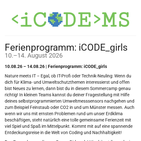
Zum
Haupt-
Inhalt
springen
Ferienprogramm: iCODE_girls
bis
10.
–
14. August 2026
10.08.26 – 14.08.26 | Ferienprogramm: iCODE_girls
Nature meets IT – Egal, ob IT-Profi oder Technik-Neuling: Wenn du
dich für Klima- und Umweltschutzthemen interessierst und offen
bist Neues zu lernen, dann bist du in diesem Sommercamp genau
richtig! In kleinen Teams kannst du deiner Fragestellung mit Hilfe
deines selbstprogrammierten Umweltmesssensors nachgehen und
zum Beispiel Feinstaub oder CO2 in und um Münster messen. Auch
wenn wir uns mit ernsten Problemen rund um unser Erdklima
beschäftigen, steht natürlich eine tolle gemeinsame Ferienzeit mit
viel Spiel und Spaß im Mittelpunkt. Kommt mit auf eine spannende
Entdeckungsreise in die Welt von Coding und Nachhaltigkeit!