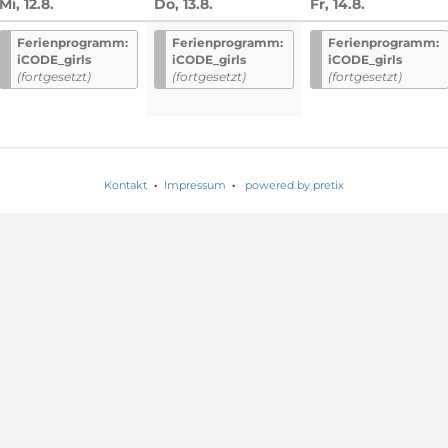
Mi, 12.8.
Do, 13.8.
Fr, 14.8.
n
Ferienprogramm:
Ferienprogramm:
Ferienprogramm:
iCODE_girls
iCODE_girls
iCODE_girls
(fortgesetzt)
(fortgesetzt)
(fortgesetzt)
Kontakt
Impressum
powered by pretix