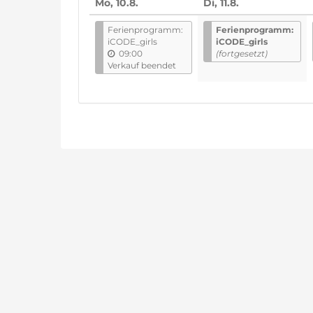
Mo, 10.8.
Di, 11.8.
auswähle
Ferienprogramm:
Ferienprogramm:
iCODE_girls
iCODE_girls
09:00
(fortgesetzt)
Verkauf beendet