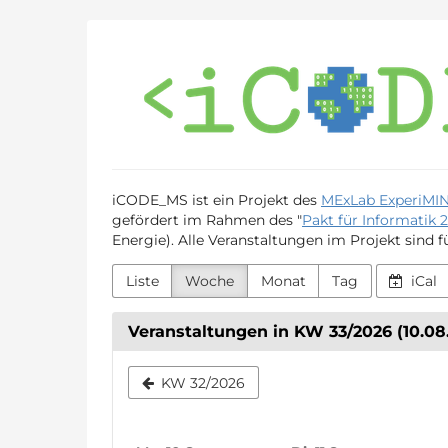
Zum
iCODE_MS
Haupt-
Inhalt
springen
iCODE_MS ist ein Projekt des
MExLab ExperiMIN
gefördert im Rahmen des "
Pakt für Informatik 2
Energie). Alle Veranstaltungen im Projekt sind f
Liste
Woche
Monat
Tag
iCal
Veranstaltungen in KW 33/2026 (10.08. 
Woche
KW 32/2026
zur
Anzeige