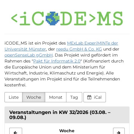
Zum
iCODE_MS
Haupt-
Inhalt
springen
iCODE_MS ist ein Projekt des
MExLab ExperiMINTe der
Universität Münster
, der
reedu GmbH & Co. KG
und der
openSenseLab gGmbH
. Das Projekt wird gefördert im
Rahmen des "
Pakt für Informatik 2.0
" (Kofinanziert durch
die Europäische Union und dem Ministerium für
Wirtschaft, Industrie, Klimaschutz und Energie). Alle
Veranstaltungen im Projekt sind für die Teilnehmenden
kostenfrei.
Liste
Woche
Monat
Tag
iCal
Veranstaltungen in KW 32/2026 (03.08. –
09.08.)
Woche
Woche